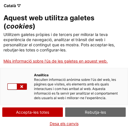
Català ▽
CA
Aquest web utilitza galetes
Nunes. Més enllà del
(
cookies
)
Utilitzem galetes pròpies i de tercers per millorar la teva
temps
experiència de navegació, analitzar el trànsit del web i
personalitzar el contingut que es mostra. Pots acceptar-les,
rebutjar-les totes o configurar-les.
Més informació sobre l'ús de les galetes en aquest web.
Activitat
14.07.2016 / 19h | Espai Balcó |
Inauguració de l'exposició
Analítica
Recullen informació anònima sobre l'ús del web, les
pàgines que visites, els elements amb els quals
interactues i com has arribat al web. Aquesta
Entrada lliure
informació es fa servir per analitzar el comportament
dels usuaris al web i millorar-ne l'experiència.
Accepta-les totes
Rebutja-les
Desa els canvis