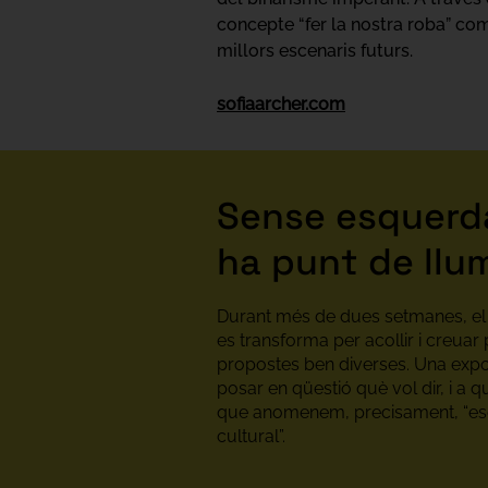
concepte “fer la nostra roba” com
millors escenaris futurs.
sofiaarcher.com
Sense esquerda
ha punt de llu
Durant més de dues setmanes, el 
es transforma per acollir i creuar 
propostes ben diverses. Una expo
posar en qüestió què vol dir, i a qui
que anomenem, precisament, “e
cultural”.