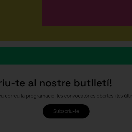
iu-te al nostre butlletí!
teu correu la programació, les convocatòries obertes i les úl
Subscriu-te