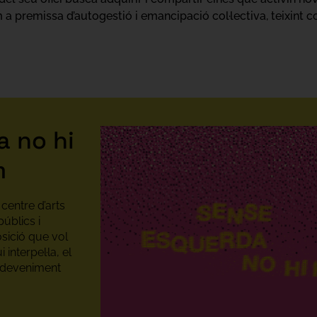
 a premissa d’autogestió i emancipació col·lectiva, teixint c
 no hi
m
centre d’arts
públics i
sició que vol
 interpel·la, el
sdeveniment