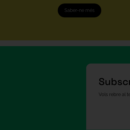
Saber-ne més
Subscr
Vols rebre al 