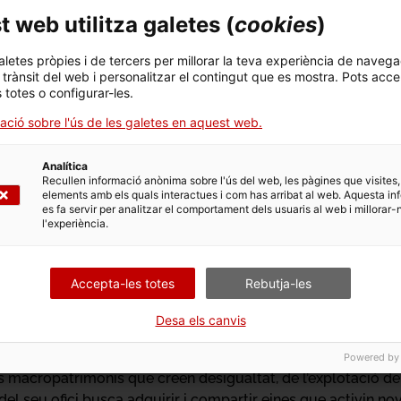
aller, peces familiars reciclades i teixit d’estoc.
 web utilitza galetes (
cookies
)
aletes pròpies i de tercers per millorar la teva experiència de navega
l trànsit del web i personalitzar el contingut que es mostra. Pots acce
s totes o configurar-les.
ació sobre l'ús de les galetes en aquest web.
Analítica
Recullen informació anònima sobre l'ús del web, les pàgines que visites,
rials exclusivament de minva tèxtil del taller, peces familiars
elements amb els quals interactues i com has arribat al web. Aquesta in
es fa servir per analitzar el comportament dels usuaris al web i millorar-
l'experiència.
ia i maquillatge
Accepta-les totes
Rebutja-les
la fundadora, patronista i cosidora del seu projecte Sofia A
Desa els canvis
ació tèxtil. El seu treball està directament relacionat amb el
tiracista, a més d’entendre la sostenibilitat com una pràctic
Powered by
ls macropatrimonis que creen desigualtat, de l’explotació de c
el seu ofici busca adquirir i compartir eines que activin nov