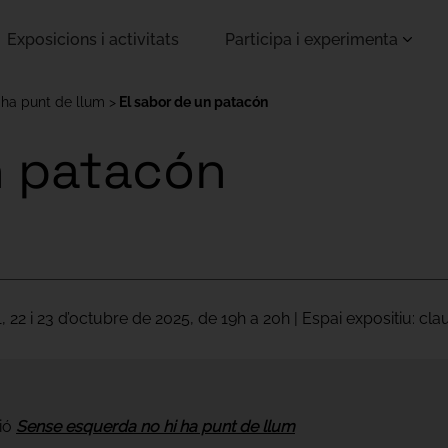
Exposicions i activitats
Participa i experimenta
 ha punt de llum
El sabor de un patacón
n patacón
, 21, 22 i 23 d’octubre de 2025, de 19h a 20h | Espai expositiu: c
ció
Sense esquerda no hi ha punt de llum