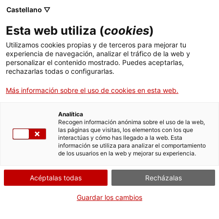
Castellano ▽
ES
Esta web utiliza (
cookies
)
Coreografías de la
Utilizamos cookies propias y de terceros para mejorar tu
experiencia de navegación, analizar el tráfico de la web y
prohibición
personalizar el contenido mostrado. Puedes aceptarlas,
rechazarlas todas o configurarlas.
Más información sobre el uso de cookies en esta web.
Un taller de cuerpo y movimiento con
Lucía Egaña Rojas
Analítica
Recogen información anónima sobre el uso de la web,
las páginas que visitas, los elementos con los que
interactúas y cómo has llegado a la web. Esta
información se utiliza para analizar el comportamiento
Actividad
Taller: 18 y 19 de octubre de 2025, de
de los usuarios en la web y mejorar su experiencia.
16h a 20h | Espacio expositivo: planta 2 Apertura del
taller: 22 de octubre, de 18:00h a 20h | Espacio
Acéptalas todas
Recházalas
expositivo: claustro
Guardar los cambios
Inscripción previa