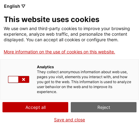
English ▽
CA
This website uses cookies
MINCA
We use own and third-party cookies to improve your browsing
experience, analyze web traffic, and personalize the content
displayed. You can accept all cookies or configure them.
Taller d'elaboració remix d'una publicació col·lectiva a
More information on the use of cookies on this website.
partir d’exemplars del fons de La Fanzinoteca
Analytics
They collect anonymous information about web use,
pages you visit, elements you interact with, and how
Activitat
14.12.2024 / 11'30h - 14h | Espai
you got to the web. This information is used to analyze
user behavior on the web and to improve its
Mòniques | Després del vendaval - Taller /
experience.
laboratori
Accept all
Reject
Activitat gratuïta amb inscripció prèvia (20
Save and close
persones)
Formulari d'inscripció:
https://forms.office.com/e/n8zuNVgNsQ