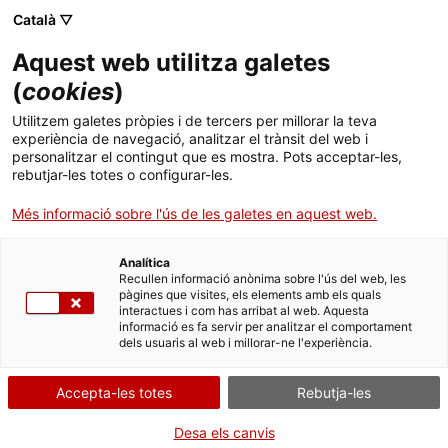
Català ▽
CA
Aquest web utilitza galetes
(
cookies
)
AGENDA
Utilitzem galetes pròpies i de tercers per millorar la teva
experiència de navegació, analitzar el trànsit del web i
Filtrar per
personalitzar el contingut que es mostra. Pots acceptar-les,
Mes
Any
rebutjar-les totes o configurar-les.
Agost 2026
Més informació sobre l'ús de les galetes en aquest web.
18 de març 2026 - 27 de setembre 2026
Analítica
Recullen informació anònima sobre l'ús del web, les
L'assalt de la il·lusió
pàgines que visites, els elements amb els quals
interactues i com has arribat al web. Aquesta
informació es fa servir per analitzar el comportament
Exposició
dels usuaris al web i millorar-ne l'experiència.
Accepta-les totes
Rebutja-les
Desa els canvis