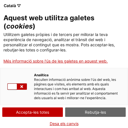
Català ▽
CA
Aquest web utilitza galetes
Les Mòniques
(
cookies
)
Utilitzem galetes pròpies i de tercers per millorar la teva
experiència de navegació, analitzar el trànsit del web i
personalitzar el contingut que es mostra. Pots acceptar-les,
Artistes residents
rebutjar-les totes o configurar-les.
Prototips
Convocatòria
Més informació sobre l'ús de les galetes en aquest web.
Analítica
Les Mòniques són les 21 artistes en residència al Santa
Recullen informació anònima sobre l'ús del web, les
pàgines que visites, els elements amb els quals
Mònica. S'escullen mitjançant una convocatòria que es
interactues i com has arribat al web. Aquesta
publica cada primavera i que està adreçada a
informació es fa servir per analitzar el comportament
dels usuaris al web i millorar-ne l'experiència.
persones que desitgin desenvolupar línies de recerca
aplicada i experimentació artística al centre, a partir
Accepta-les totes
Rebutja-les
dels recursos dels que disposa i els continguts que
programa.
Desa els canvis