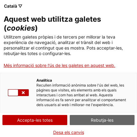
Català ▽
CA
Aquest web utilitza galetes
Gremi d'Espais
(
cookies
)
Utilitzem galetes pròpies i de tercers per millorar la teva
experiència de navegació, analitzar el trànsit del web i
Pedro Bennaton, Anna Solanilla
personalitzar el contingut que es mostra. Pots acceptar-les,
rebutjar-les totes o configurar-les.
Més informació sobre l'ús de les galetes en aquest web.
Gremi
25 de novembre 2022 - 21 d’agost 2022 |
Artistes residents 2022/2023
Analítica
Recullen informació anònima sobre l'ús del web, les
pàgines que visites, els elements amb els quals
interactues i com has arribat al web. Aquesta
ARTISTES RESIDENTS 2022/2023
informació es fa servir per analitzar el comportament
dels usuaris al web i millorar-ne l'experiència.
Accepta-les totes
Rebutja-les
Desa els canvis