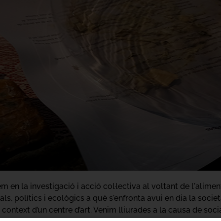
en la investigació i acció col·lectiva al voltant de l'alimen
als, polítics i ecològics a què s'enfronta avui en dia la soc
context d’un centre d’art. Venim lliurades a la causa de social