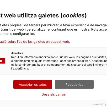
 menjar juntes.
robades volem generar espais al voltant de la cuina i el ritu
 web utilitza galetes (
cookies
)
s'incloguin en la quotidianitat del Santa Mònica i que dial
a expositiu i les seves línies de recerca, mentre ens preg
aletes pròpies i de tercers per millorar la teva experiència de navega
re.
l trànsit del web i personalitzar el contingut que es mostra. Pots acce
s totes o configurar-les.
s transformadores dels processos al voltant de la gastronom
ació sobre l'ús de les galetes en aquest web.
erents llenguatges sensorials i performatius i teixint una xarx
nica.
Analítica
Recullen informació anònima sobre l'ús del web, les pàgines que visites,
elements amb els quals interactues i com has arribat al web. Aquesta in
es fa servir per analitzar el comportament dels usuaris al web i millorar-
l'experiència.
Accepta-les totes
Rebutja-les
023):
Desa els canvis
Powered by