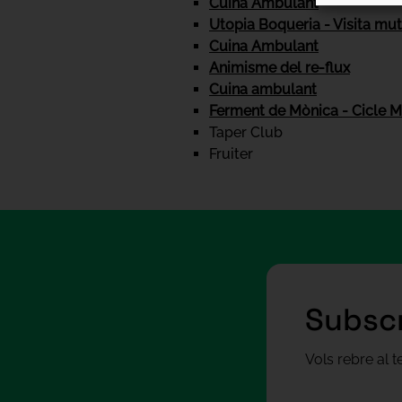
Cuina Ambulant
Utopia Boqueria - Visita mu
Cuina Ambulant
Animisme del re-flux
Cuina ambulant
Ferment de Mònica - Cicle M
Taper Club
Fruiter
Subscr
Vols rebre al 