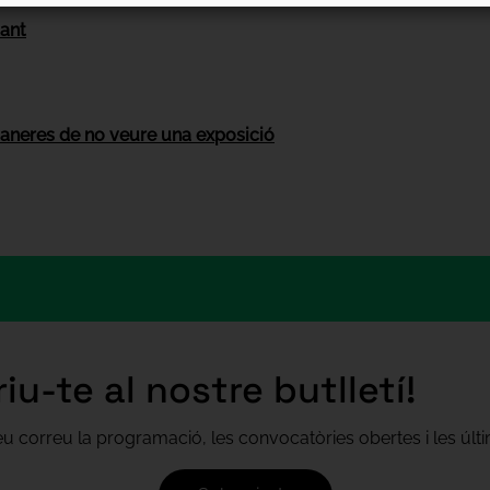
tant
aneres de no veure una exposició
iu-te al nostre butlletí!
teu correu la programació, les convocatòries obertes i les úl