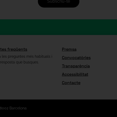
Subscriu-te
tes freqüents
Premsa
 les preguntes més habituals i
Convocatòries
 resposta que busques.
Transparència
Accessibilitat
Contacte
08002 Barcelona