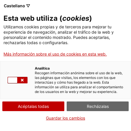
Castellano ▽
ES
Esta web utiliza (
cookies
)
Les Mòniques
Utilizamos cookies propias y de terceros para mejorar tu
experiencia de navegación, analizar el tráfico de la web y
personalizar el contenido mostrado. Puedes aceptarlas,
rechazarlas todas o configurarlas.
Artistas residentes
Más información sobre el uso de cookies en esta web.
Prototipos
Convocatoria
Analítica
Recogen información anónima sobre el uso de la web,
las páginas que visitas, los elementos con los que
Les Mòniques son los 21 artistas en residencia en el
interactúas y cómo has llegado a la web. Esta
Santa Mònica. Se escogen mediante una convocatoria
información se utiliza para analizar el comportamiento
de los usuarios en la web y mejorar su experiencia.
que se publica cada primavera y que está dirigida a
personas que deseen desarrollar líneas de
Acéptalas todas
Recházalas
investigación aplicada y experimentación artística en
el centro, a partir de los recursos de los que dispone y
Guardar los cambios
los contenidos que programa.