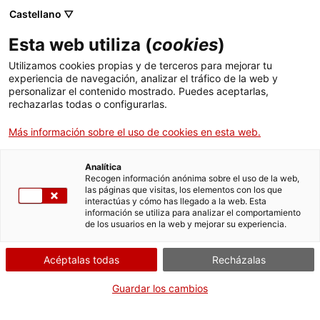
Castellano ▽
ES
Esta web utiliza (
cookies
)
Utilizamos cookies propias y de terceros para mejorar tu
experiencia de navegación, analizar el tráfico de la web y
personalizar el contenido mostrado. Puedes aceptarlas,
rechazarlas todas o configurarlas.
Más información sobre el uso de cookies en esta web.
Analítica
Recogen información anónima sobre el uso de la web,
las páginas que visitas, los elementos con los que
Únete al Santa Mònica
interactúas y cómo has llegado a la web. Esta
información se utiliza para analizar el comportamiento
¿Quieres programar, exponer, actuar, colaborar, trabajar o hacer
de los usuarios en la web y mejorar su experiencia.
prácticas con nosotros? Te contamos cómo hacerlo.
Preguntas frecuentes
Acéptalas todas
Recházalas
Consulta las preguntas más habituales y encuentra la
respuesta que buscas.
Guardar los cambios
Prensa