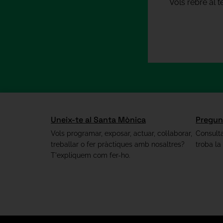
Vols rebre al 
Uneix-te al Santa Mònica
Pregun
Vols programar, exposar, actuar, col·laborar,
Consulta
treballar o fer pràctiques amb nosaltres?
troba la
T'expliquem com fer-ho.