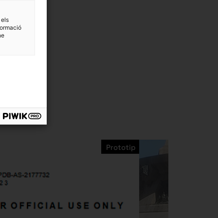
 els
formació
ne
Prototip