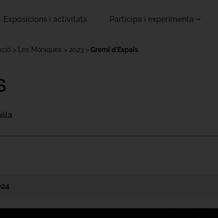
Exposicions i activitats
Participa i experimenta
ació
Les Mòniques
2023
Gremi d'Espais
s
illa
024