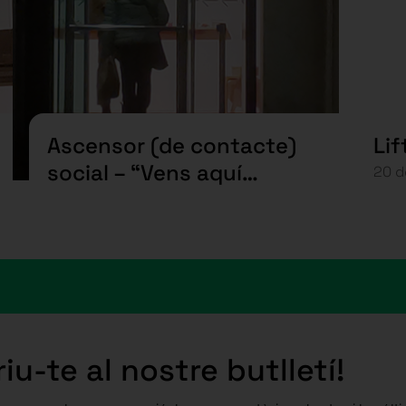
Ascensor (de contacte)
Lif
social – “Vens aquí
20 d
sovint?”
iu-te al nostre butlletí!