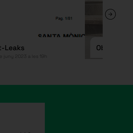
t-Leaks
Observaci
e juny 2023 a les 19h