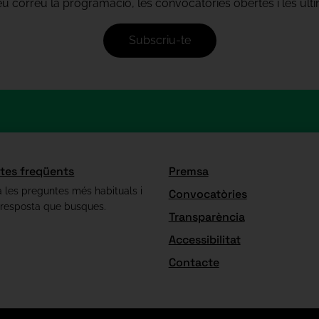
teu correu la programació, les convocatòries obertes i les úl
Subscriu-te
tes freqüents
Premsa
 les preguntes més habituals i
Convocatòries
 resposta que busques.
Transparència
Accessibilitat
Contacte