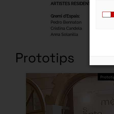
ARTISTES RESIDENTS 2023/202
Gremi d'Espais:
Pedro Bennaton
Cristina Candela
Anna Solanilla
Prototips
Prototi