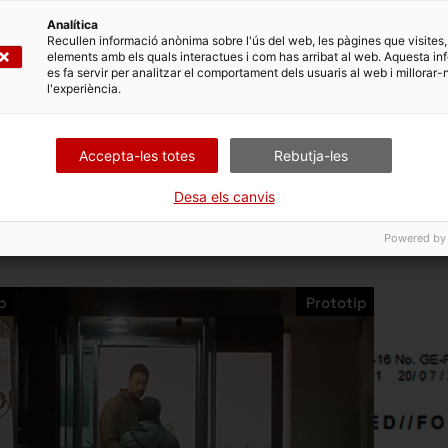
4
Analítica
Recullen informació anònima sobre l'ús del web, les pàgines que visites,
elements amb els quals interactues i com has arribat al web. Aquesta in
es fa servir per analitzar el comportament dels usuaris al web i millorar-
l'experiència.
Accepta-les totes
Rebutja-les
Desa els canvis
Powered by
p
Prototip