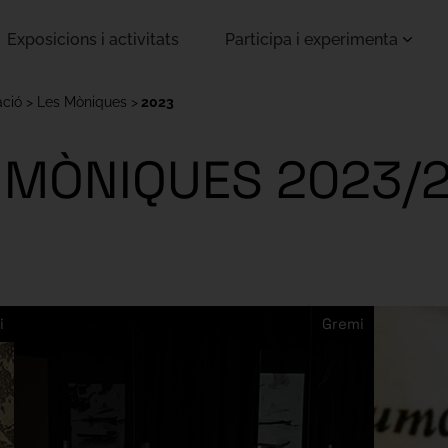
Exposicions i activitats
Participa i experimenta
ació
Les Mòniques
2023
 MÒNIQUES 2023/
i
Gremi