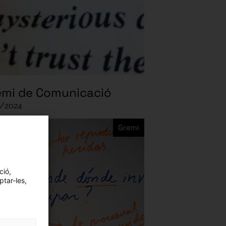
emi de Comunicació
/2024
Gremi
ció,
ptar-les,