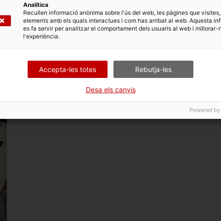
Analítica
Recullen informació anònima sobre l'ús del web, les pàgines que visites,
elements amb els quals interactues i com has arribat al web. Aquesta in
es fa servir per analitzar el comportament dels usuaris al web i millorar-
l'experiència.
Gremi de Gastronomia
Gre
2023/2024
2023
Accepta-les totes
Rebutja-les
i
Desa els canvis
Powered by