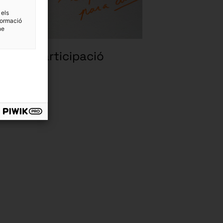
 els
formació
ne
mi de Participació
/2024