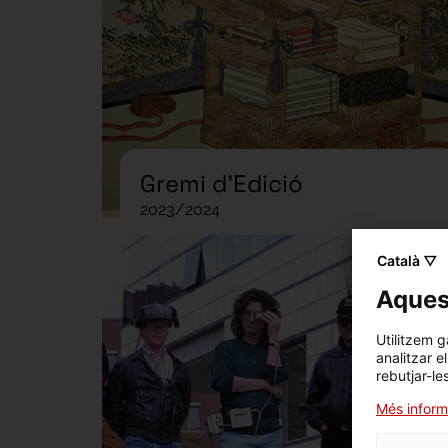
Gremi d'Edició
2023/2024
Grem
Català ▽
Aquest
Utilitzem g
analitzar e
rebutjar-le
Més inform