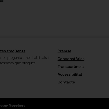
tes freqüents
Premsa
 les preguntes més habituals i
Convocatòries
 resposta que busques.
Transparència
Accessibilitat
Contacte
08002 Barcelona