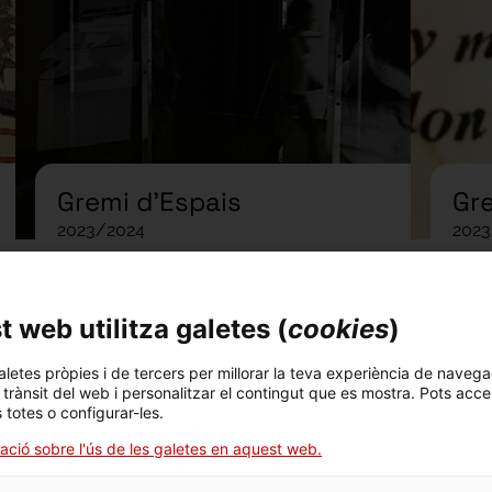
Gremi d'Espais
Gr
2023/2024
2023
i
Gremi
 web utilitza galetes (
cookies
)
aletes pròpies i de tercers per millorar la teva experiència de navega
l trànsit del web i personalitzar el contingut que es mostra. Pots acce
s totes o configurar-les.
ació sobre l'ús de les galetes en aquest web.