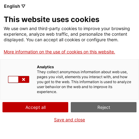
English ▽
CA
This website uses cookies
Benito Menni Hospital de dia
(Artista facilitadora:
We use own and third-party cookies to improve your browsing
Helena Garcia Ulldemolins)
experience, analyze web traffic, and personalize the content
Identitats (perdudes - retrobades)
és una instal·lació
displayed. You can accept all cookies or configure them.
d’un conjunt d’identitats perdudes i retrobades. La
More information on the use of cookies on this website.
màscara ens ha permès imitar, representar, poetitzar,
dramatitzar, abstraure’ns, sintetitzar el que ens passa.
Analytics
Per veure-les, caldrà posar-se-les, oferint a
They collect anonymous information about web use,
l’espectador la possibilitat de veure’s amb els nostres
pages you visit, elements you interact with, and how
you got to the web. This information is used to analyze
ulls. Portar una màscara significa posar-se una
user behavior on the web and to improve its
màscara sobre la cara.
experience.
Artistes LAC del Hospital de dia Benito Menni: Luis,
Beatriz, Jackeline, Víctor, María, Lorena, Trini (bonita),
Accept all
Reject
Epi, Mari, Judith, Inma, Manel, Pili, María, Laia, Agustín i
Save and close
David. Col·laboració del personal de l’hospital: Charo R.,
Esther, Nuria D.