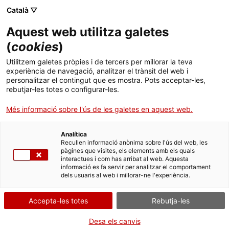
Català ▽
CA
Aquest web utilitza galetes
Convocatòria de
(
cookies
)
Utilitzem galetes pròpies i de tercers per millorar la teva
beques 2023/2024
experiència de navegació, analitzar el trànsit del web i
personalitzar el contingut que es mostra. Pots acceptar-les,
rebutjar-les totes o configurar-les.
Beques de recerca i experimentació en mediació
Més informació sobre l'ús de les galetes en aquest web.
artística en residència
Analítica
Recullen informació anònima sobre l'ús del web, les
pàgines que visites, els elements amb els quals
Convocatòria
18 d’abril 2023 - 11 de maig 2023
interactues i com has arribat al web. Aquesta
informació es fa servir per analitzar el comportament
dels usuaris al web i millorar-ne l'experiència.
Sessions informatives, presencials i en línia,
sense inscripció prèvia fins a completar
Accepta-les totes
Rebutja-les
aforament:
Desa els canvis
- 18 d’abril / 12h / Sala Bar del Santa Mònica i