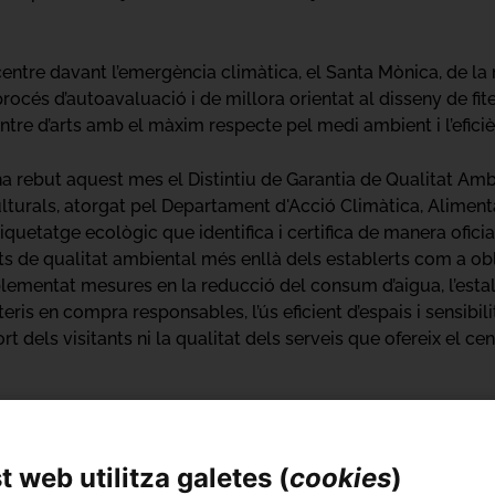
 centre davant l’emergència climàtica, el Santa Mònica, de l
océs d’autoavaluació i de millora orientat al disseny de fite
ntre d’arts amb el màxim respecte pel medi ambient i l’eficiè
a rebut aquest mes el Distintiu de Garantia de Qualitat Ambi
 culturals, atorgat pel Departament d'Acció Climàtica, Alimen
tiquetatge ecològic que identifica i certifica de manera ofici
 de qualitat ambiental més enllà dels establerts com a obli
lementat mesures en la reducció del consum d’aigua, l’estalvi
teris en compra responsables, l’ús eficient d’espais i sensibil
dels visitants ni la qualitat dels serveis que ofereix el cen
 web utilitza galetes (
cookies
)