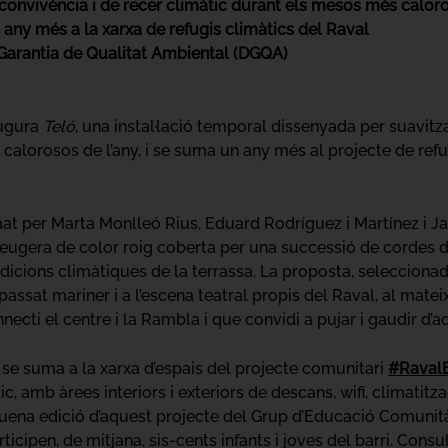
 convivència i de recer climàtic durant els mesos més caloro
any més a la xarxa de refugis climàtics del Raval
e Garantia de Qualitat Ambiental (DGQA)
augura
Teló
, una instal·lació temporal dissenyada per suavitz
calorosos de l’any, i se suma un any més al projecte de refugi
ormat per Marta Monlleó Rius, Eduard Rodríguez i Martínez i 
lleugera de color roig coberta per una successió de cordes 
dicions climàtiques de la terrassa. La proposta, selecciona
passat mariner i a l’escena teatral propis del Raval, al mat
ecti el centre i la Rambla i que convidi a pujar i gaudir d’a
 se suma a la xarxa d’espais del projecte comunitari
#RavalE
 amb àrees interiors i exteriors de descans, wifi, climatitzaci
quena edició d’aquest projecte del Grup d’Educació Comunità
ticipen, de mitjana, sis-cents infants i joves del barri. Consu