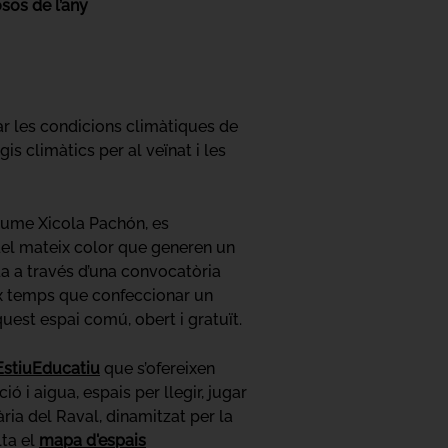
sos de l’any
ar les condicions climàtiques de
s climàtics per al veïnat i les
Jaume Xicola Pachón, es
del mateix color que generen un
da a través d’una convocatòria
eix temps que confeccionar un
quest espai comú, obert i gratuït.
stiuEducatiu
que s’ofereixen
ó i aigua, espais per llegir, jugar
ria del Raval, dinamitzat per la
lta el
mapa d'espais