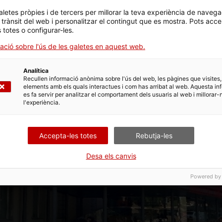
aletes pròpies i de tercers per millorar la teva experiència de navega
l trànsit del web i personalitzar el contingut que es mostra. Pots acce
s totes o configurar-les.
ació sobre l'ús de les galetes en aquest web.
Analítica
Recullen informació anònima sobre l'ús del web, les pàgines que visites,
elements amb els quals interactues i com has arribat al web. Aquesta in
es fa servir per analitzar el comportament dels usuaris al web i millorar-
l'experiència.
Accepta-les totes
Rebutja-les
Desa els canvis
Powered by