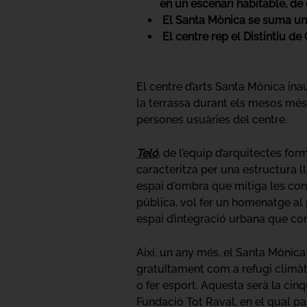
en un escenari habitable, de
El Santa Mònica se suma un 
El centre rep el Distintiu d
El centre d’arts Santa Mònica in
la terrassa durant els mesos més 
persones usuàries del centre.
Teló
, de l’equip d’arquitectes f
caracteritza per una estructura 
espai d'ombra que mitiga les con
pública, vol fer un homenatge al 
espai d’integració urbana que conn
Així, un any més, el Santa Mònica
gratuïtament com a refugi climàtic,
o fer esport. Aquesta serà la cin
Fundació Tot Raval, en el qual par