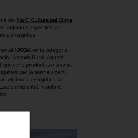
a mà del
Pla C* Cultura pel Clima
s i objectius específics per
ncia energètica.
ental (
DGQA
) en la categoria
tació i Agenda Rural. Aquest
al que certs productes o serveis,
gatoris per la norma vigent.
 i eficiència energètica, la
ització ambiental, intentant
tre.