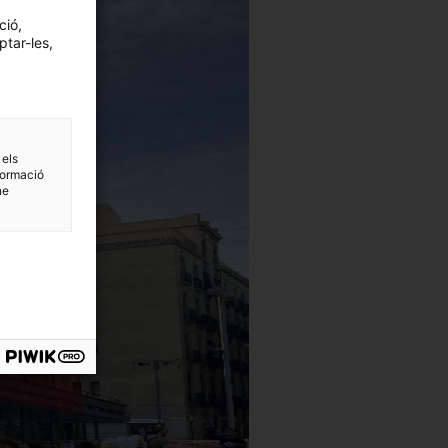
ció,
ptar-les,
 els
formació
ne