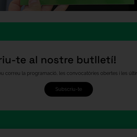
iu-te al nostre butlletí!
teu correu la programació, les convocatòries obertes i les úl
Subscriu-te