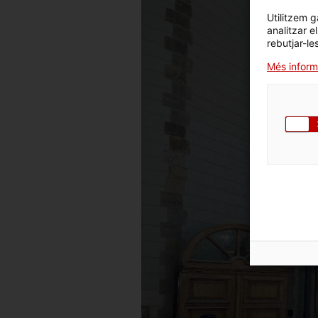
Utilitzem g
analitzar e
rebutjar-le
Més inform