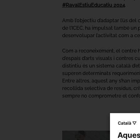
#RavalEstiuEducatiu 2024
.
Amb l’objectiu d’adaptar l’ús del
de l’ICEC, ha impulsat també un pr
desenvolupar l’activitat com a ce
Com a reconeixement, el centre h
d’espais d’arts visuals i centres
distintiu és un sistema català d’e
superen determinats requeriments
Entre altres, aquest any s’han imp
recollida selectiva de residus, cri
sempre no comprometre el confort 
Català ▽
Aquest