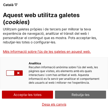
Català ▽
CA
Aquest web utilitza galetes
Espai participatiu
(
cookies
)
Utilitzem galetes pròpies i de tercers per millorar la teva
experiència de navegació, analitzar el trànsit del web i
El Santa Mònica estrena un nou espai de participació
personalitzar el contingut que es mostra. Pots acceptar-les,
rebutjar-les totes o configurar-les.
obert a tothom que funciona alhora com un lloc de
consulta, i un punt de trobada i connexió entre el
Més informació sobre l'ús de les galetes en aquest web.
centre d’arts i la ciutadania.
Analítica
Recullen informació anònima sobre l'ús del web, les
pàgines que visites, els elements amb els quals
interactues i com has arribat al web. Aquesta
informació es fa servir per analitzar el comportament
dels usuaris al web i millorar-ne l'experiència.
Accepta-les totes
Rebutja-les
Desa els canvis