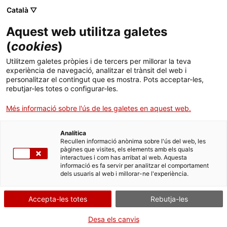
Català ▽
CA
Aquest web utilitza galetes
Renaldo & Clara + The
(
cookies
)
Utilitzem galetes pròpies i de tercers per millorar la teva
Free Fall Band
experiència de navegació, analitzar el trànsit del web i
personalitzar el contingut que es mostra. Pots acceptar-les,
rebutjar-les totes o configurar-les.
En concert!
Més informació sobre l'ús de les galetes en aquest web.
Analítica
Recullen informació anònima sobre l'ús del web, les
Activitat
20.02.2015 / 21:00 h | Claustre |
pàgines que visites, els elements amb els quals
Concert
interactues i com has arribat al web. Aquesta
informació es fa servir per analitzar el comportament
dels usuaris al web i millorar-ne l'experiència.
Entrada lliure / aforament limitat
Accepta-les totes
Rebutja-les
Desa els canvis