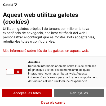
Català ▽
CA
Aquest web utilitza galetes
Videovan
(
cookies
)
Utilitzem galetes pròpies i de tercers per millorar la teva
experiència de navegació, analitzar el trànsit del web i
Ro Caminal
personalitzar el contingut que es mostra. Pots acceptar-les,
rebutjar-les totes o configurar-les.
Més informació sobre l'ús de les galetes en aquest web.
Activitat
05.09.2015 / 22:00 h | Plaça Salvador
Seguí, Raval. | Projecció
Analítica
Recullen informació anònima sobre l'ús del web, les
pàgines que visites, els elements amb els quals
interactues i com has arribat al web. Aquesta
Entrada lliure / aforament limitat
informació es fa servir per analitzar el comportament
dels usuaris al web i millorar-ne l'experiència.
Accepta-les totes
Rebutja-les
Desa els canvis