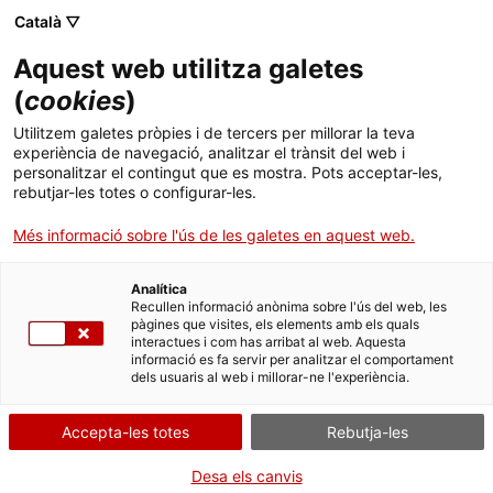
Català ▽
CA
Aquest web utilitza galetes
ArtFutura 2017,
(
cookies
)
Utilitzem galetes pròpies i de tercers per millorar la teva
Criatures Digitals
experiència de navegació, analitzar el trànsit del web i
personalitzar el contingut que es mostra. Pots acceptar-les,
rebutjar-les totes o configurar-les.
Més informació sobre l'ús de les galetes en aquest web.
Activitat
26-29.10.2017 i 03-05.11.2017 |
26.10.2017 Première 19h 27-29.10.2017 18h i 19h 03-
Analítica
Recullen informació anònima sobre l'ús del web, les
04.11.2017 18h i 19h 05.11.2017 12h i 13h Sala d’actes |
pàgines que visites, els elements amb els quals
Festival / Projeccions
interactues i com has arribat al web. Aquesta
informació es fa servir per analitzar el comportament
dels usuaris al web i millorar-ne l'experiència.
Activitat oberta a tothom i gratuïta amb
aforament limitat
Accepta-les totes
Rebutja-les
Desa els canvis