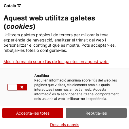
Català ▽
CA
Aquest web utilitza galetes
Taller Canaletes
(
cookies
)
Utilitzem galetes pròpies i de tercers per millorar la teva
experiència de navegació, analitzar el trànsit del web i
personalitzar el contingut que es mostra. Pots acceptar-les,
rebutjar-les totes o configurar-les.
Activitat
27.01.2018 / 11h - 14 h | Claustre Max
Cahner | Treball cooperatiu
Més informació sobre l'ús de les galetes en aquest web.
Analítica
Públic específic: participants dels GCC
Recullen informació anònima sobre l'ús del web, les
Públic general: ciutadania
pàgines que visites, els elements amb els quals
interactues i com has arribat al web. Aquesta
Accés obert, prèvia inscripció (plataforma
informació es fa servir per analitzar el comportament
Decidim) en aquest enllaç:
dels usuaris al web i millorar-ne l'experiència.
https://ajuntament.barcelona.cat/inscripcions/72753
lang=ca
Accepta-les totes
Rebutja-les
Desa els canvis