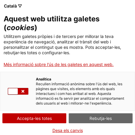
Català ▽
CA
Aquest web utilitza galetes
Taula de debat
(
cookies
)
Utilitzem galetes pròpies i de tercers per millorar la teva
cultura i gènere
experiència de navegació, analitzar el trànsit del web i
personalitzar el contingut que es mostra. Pots acceptar-les,
rebutjar-les totes o configurar-les.
Més informació sobre l'ús de les galetes en aquest web.
Activitat
12.06.2018 / 16h - 20h | Sala d'actes |
Debat
Analítica
Recullen informació anònima sobre l'ús del web, les
pàgines que visites, els elements amb els quals
interactues i com has arribat al web. Aquesta
Taula de treball tancada al públic.
informació es fa servir per analitzar el comportament
dels usuaris al web i millorar-ne l'experiència.
Accepta-les totes
Rebutja-les
Desa els canvis