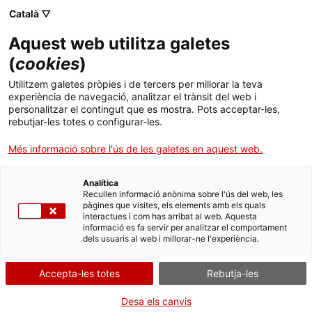
Català ▽
CA
Aquest web utilitza galetes
21è Mecal Pro
(
cookies
)
Utilitzem galetes pròpies i de tercers per millorar la teva
experiència de navegació, analitzar el trànsit del web i
Festival Internacional de Curtmetratges i Animació de
personalitzar el contingut que es mostra. Pots acceptar-les,
rebutjar-les totes o configurar-les.
Barcelona
Més informació sobre l'ús de les galetes en aquest web.
Activitat
23.03.2019 | 28-31.03.2019 | 11-
Analítica
Recullen informació anònima sobre l'ús del web, les
14.04.2019 | (Franja horària: de 10h a 22'45h, depèn
pàgines que visites, els elements amb els quals
del dia del festival) 23.03.2019: Claustre Max Cahner
interactues i com has arribat al web. Aquesta
informació es fa servir per analitzar el comportament
28-31.03. 2019: sala d’actes 11-14.04.2019: Claustre
dels usuaris al web i millorar-ne l'experiència.
Max Cahner, sala d’actes i terrassa | Festival de
curtmetratges
Accepta-les totes
Rebutja-les
Públic general, estudiants de cinema, cinéfils i
Desa els canvis