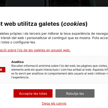
 web utilitza galetes (
cookies
)
venció en els espais públics culturals per a la Integració de
aletes pròpies i de tercers per millorar la teva experiència de navega
res de creació i difusió culturals públics d’arreu del territo
l trànsit del web i personalitzar el contingut que es mostra. Pots acce
sobre la necessitat de compliment de la llei. En aquestes re
s totes o configurar-les.
entre culturals per tal de rectificar el dèficits detectats en
ació sobre l'ús de les galetes en aquest web.
de treball de persones expertes.
Analítica
Recullen informació anònima sobre l'ús del web, les pàgines que visites,
elements amb els quals interactues i com has arribat al web. Aquesta in
es fa servir per analitzar el comportament dels usuaris al web i millorar-
ls Ponsa i Roca, directora general de la Direcció General de
l'experiència.
nts a la presentació de l’Informe sobre el Projecte d’inter
a perspectiva de gènere (5’).
Accepta-les totes
Rebutja-les
presidenta de l’Institut Català de les Dones adreçades al mate
Desa els canvis