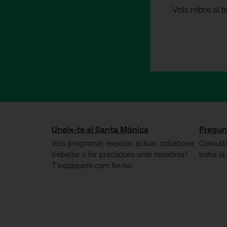
Vols rebre al 
Uneix-te al Santa Mònica
Pregun
Vols programar, exposar, actuar, col·laborar,
Consulta
treballar o fer pràctiques amb nosaltres?
troba la
T'expliquem com fer-ho.