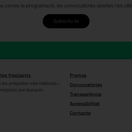
teu correu la programació, les convocatòries obertes i les úl
Subscriu-te
tes freqüents
Premsa
 les preguntes més habituals i
Convocatòries
 resposta que busques.
Transparència
Accessibilitat
Contacte