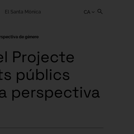
El Santa Mònica
CA
erspectiva de gènere
el Projecte
ts públics
la perspectiva