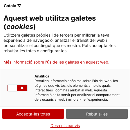
Català ▽
CA
Aquest web utilitza galetes
(
cookies
)
Utilitzem galetes pròpies i de tercers per millorar la teva
experiència de navegació, analitzar el trànsit del web i
personalitzar el contingut que es mostra. Pots acceptar-les,
rebutjar-les totes o configurar-les.
Més informació sobre l'ús de les galetes en aquest web.
Analítica
Uneix-te al Santa Mònica
Recullen informació anònima sobre l'ús del web, les
pàgines que visites, els elements amb els quals
Vols programar, exposar, actuar, col·laborar, treballar o fer
interactues i com has arribat al web. Aquesta
pràctiques amb nosaltres? T'expliquem com fer-ho.
informació es fa servir per analitzar el comportament
dels usuaris al web i millorar-ne l'experiència.
Preguntes freqüents
Consulta les preguntes més habituals i troba la resposta que
Accepta-les totes
Rebutja-les
busques.
Premsa
Desa els canvis