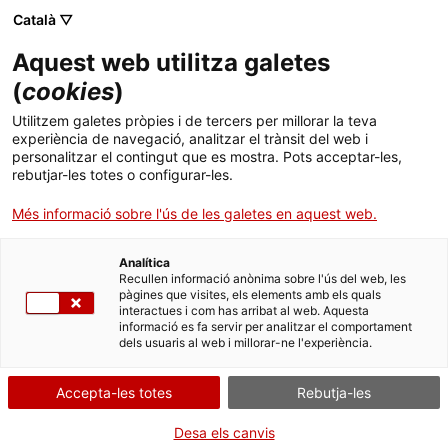
Català ▽
CA
Aquest web utilitza galetes
Dijous de ràdio i
(
cookies
)
Utilitzem galetes pròpies i de tercers per millorar la teva
podcasts
experiència de navegació, analitzar el trànsit del web i
personalitzar el contingut que es mostra. Pots acceptar-les,
rebutjar-les totes o configurar-les.
Més informació sobre l'ús de les galetes en aquest web.
Pòdcast - Activitat
Dijous / 19h | Sala Bar |
Podcast
Analítica
Recullen informació anònima sobre l'ús del web, les
pàgines que visites, els elements amb els quals
interactues i com has arribat al web. Aquesta
Públic general
informació es fa servir per analitzar el comportament
Activitat oberta a tothom i gratuïta amb
dels usuaris al web i millorar-ne l'experiència.
aforament limitat
Accepta-les totes
Rebutja-les
Desa els canvis