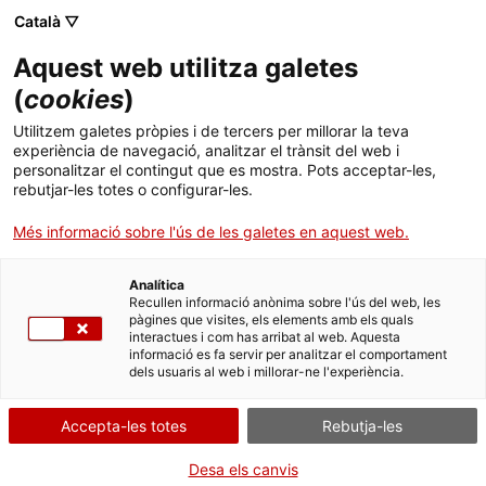
Català ▽
CA
Aquest web utilitza galetes
Laia Noguera
(
cookies
)
Utilitzem galetes pròpies i de tercers per millorar la teva
experiència de navegació, analitzar el trànsit del web i
Laia Noguera
personalitzar el contingut que es mostra. Pots acceptar-les,
rebutjar-les totes o configurar-les.
Més informació sobre l'ús de les galetes en aquest web.
Activitat
03.06.2019 / 19h | Sala d'actes | Recital
de poesia
Analítica
Recullen informació anònima sobre l'ús del web, les
pàgines que visites, els elements amb els quals
interactues i com has arribat al web. Aquesta
Entrada lliure. Aforament limitat
informació es fa servir per analitzar el comportament
dels usuaris al web i millorar-ne l'experiència.
Accepta-les totes
Rebutja-les
Desa els canvis