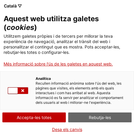
Català ▽
CA
Aquest web utilitza galetes
Accidents
(
cookies
)
Utilitzem galetes pròpies i de tercers per millorar la teva
Polipoètics
experiència de navegació, analitzar el trànsit del web i
personalitzar el contingut que es mostra. Pots acceptar-les,
rebutjar-les totes o configurar-les.
Accidents Polipoètics
Més informació sobre l'ús de les galetes en aquest web.
Analítica
Recullen informació anònima sobre l'ús del web, les
Dimarts de vídeo
01.03.2022 / 19h | Sala Bar |
pàgines que visites, els elements amb els quals
Vídeos de música i poesia experimentals a
interactues i com has arribat al web. Aquesta
informació es fa servir per analitzar el comportament
Barcelona (1990-2010). Projecció i col·loquis
dels usuaris al web i millorar-ne l'experiència.
Públic general
Accepta-les totes
Rebutja-les
Activitat oberta a tothom i gratuïta amb
Desa els canvis
aforament limitat a 55 persones