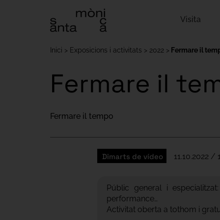
Visita
Inici
Exposicions i activitats
2022
Fermare il tem
Fermare il te
Fermare il tempo
Dimarts de vídeo
11.10.2022 / 
Públic general i especialitz
performance…
Activitat oberta a tothom i gra