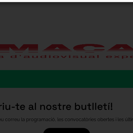
iu-te al nostre butlletí!
teu correu la programació, les convocatòries obertes i les úl