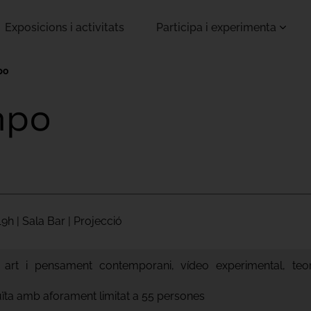
Exposicions i activitats
Participa i experimenta
po
mpo
19h | Sala Bar | Projecció
at: art i pensament contemporani, vídeo experimental, te
tuïta amb aforament limitat a 55 persones