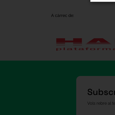
A càrrec de:
Subscr
Vols rebre al 