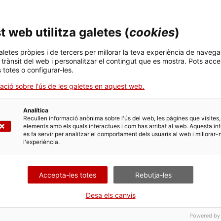
e l'art de la memòria a través del pas del temps. Fugint del 
n els moments viscuts en companyia; sobretot en companyia d
 web utilitza galetes (
cookies
)
l vídeo— la clau del qual és el mateix temps sembla una red
na a través d'imatges. Activant un exercici de recordar i pe
aletes pròpies i de tercers per millorar la teva experiència de navega
el que vol recordar, o el que les seves fonts permeten record
l trànsit del web i personalitzar el contingut que es mostra. Pots acce
s totes o configurar-les.
ació sobre l'ús de les galetes en aquest web.
guida d'un show drag de
Goliarda Parda
(álter ego drag cre
emps, temporalitats queers, la nostàlgia pel futur i algunes f
Analítica
s establiran un diàleg amb aquesta peça de Bonet que posa 
Recullen informació anònima sobre l'ús del web, les pàgines que visites,
elements amb els quals interactues i com has arribat al web. Aquesta in
dar a través de la imatge.
es fa servir per analitzar el comportament dels usuaris al web i millorar-
l'experiència.
al món
Goliarda Parda
al desembre de 2019, i el seu primer sh
 Des de llavors fa drag de manera esporàdica amb la intenci
Accepta-les totes
Rebutja-les
, mentre navega l'expressió de la seva pròpia feminitat i ita
Desa els canvis
ects/fermare-tempo/
Powered by