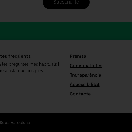
Subscriu-te
tes freqüents
Premsa
 les preguntes més habituals i
Convocatòries
 resposta que busques.
Transparència
Accessibilitat
Contacte
08002 Barcelona