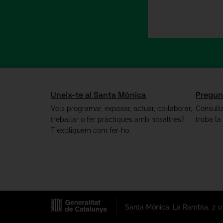
Uneix-te al Santa Mònica
Pregun
Vols programar, exposar, actuar, col·laborar,
Consulta
treballar o fer pràctiques amb nosaltres?
troba la
T'expliquem com fer-ho.
Santa Mònica. La Rambla, 7. 