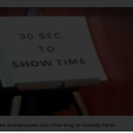
et acompanyada d'un show drag de Goliarda Parda.