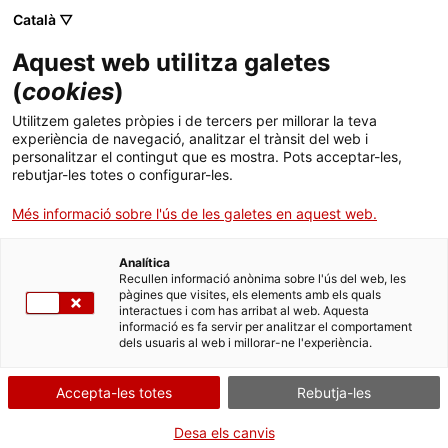
Català ▽
CA
Aquest web utilitza galetes
FLUX SUMMA: TRES
(
cookies
)
Utilitzem galetes pròpies i de tercers per millorar la teva
experiència de navegació, analitzar el trànsit del web i
FLUX SUMMA: TRES
personalitzar el contingut que es mostra. Pots acceptar-les,
rebutjar-les totes o configurar-les.
Més informació sobre l'ús de les galetes en aquest web.
Dimarts de vídeo
06.09.2022 / 19h | Sala Bar |
Projecció i col·loqui
Analítica
Recullen informació anònima sobre l'ús del web, les
pàgines que visites, els elements amb els quals
interactues i com has arribat al web. Aquesta
Públic general
informació es fa servir per analitzar el comportament
Activitat oberta a tothom i gratuïta amb
dels usuaris al web i millorar-ne l'experiència.
aforament limitat a 55 persones
Accepta-les totes
Rebutja-les
Desa els canvis