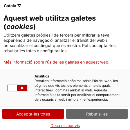
Català ▽
CA
Aquest web utilitza galetes
La mecánica de los
(
cookies
)
Utilitzem galetes pròpies i de tercers per millorar la teva
fluidos
experiència de navegació, analitzar el trànsit del web i
personalitzar el contingut que es mostra. Pots acceptar-les,
rebutjar-les totes o configurar-les.
La mecánica de los fluidos
Més informació sobre l'ús de les galetes en aquest web.
Analítica
Recullen informació anònima sobre l'ús del web, les
Dimarts de vídeo
26.09.2023 / 19h | Sala Bar |
pàgines que visites, els elements amb els quals
Projecció
interactues i com has arribat al web. Aquesta
informació es fa servir per analitzar el comportament
dels usuaris al web i millorar-ne l'experiència.
Activitat oberta a tothom i gratuïta amb
aforament limitat a 55 persones
Accepta-les totes
Rebutja-les
Desa els canvis