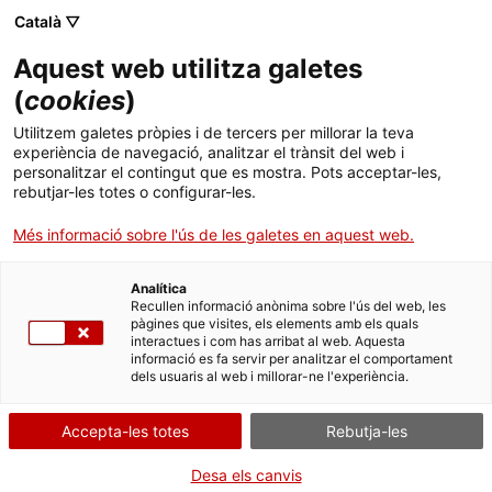
Català ▽
CA
Aquest web utilitza galetes
Manías… y todo eso
(
cookies
)
Utilitzem galetes pròpies i de tercers per millorar la teva
experiència de navegació, analitzar el trànsit del web i
Manías… y todo eso
personalitzar el contingut que es mostra. Pots acceptar-les,
rebutjar-les totes o configurar-les.
Més informació sobre l'ús de les galetes en aquest web.
Dimarts de vídeo
16.05.2023 / 19h | Sala Bar |
Projecció
Analítica
Recullen informació anònima sobre l'ús del web, les
pàgines que visites, els elements amb els quals
interactues i com has arribat al web. Aquesta
Activitat oberta a tothom i gratuïta amb
informació es fa servir per analitzar el comportament
aforament limitat a 55 persones
dels usuaris al web i millorar-ne l'experiència.
Accepta-les totes
Rebutja-les
Desa els canvis