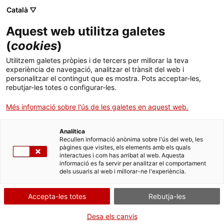
Català ▽
CA
Aquest web utilitza galetes
La pedra del sacrifici
(
cookies
)
Utilitzem galetes pròpies i de tercers per millorar la teva
experiència de navegació, analitzar el trànsit del web i
Amb Irene Reig, La Santa i Isa Fontbona
personalitzar el contingut que es mostra. Pots acceptar-les,
rebutjar-les totes o configurar-les.
Més informació sobre l'ús de les galetes en aquest web.
Dimecres de so i cos
28.05.2025 / 19h |
Performance corporal, sonora i visual | Sala Bar
Analítica
Recullen informació anònima sobre l'ús del web, les
pàgines que visites, els elements amb els quals
interactues i com has arribat al web. Aquesta
Activitat oberta a tothom i gratuïta amb
informació es fa servir per analitzar el comportament
aforament limitat a 55 persones
dels usuaris al web i millorar-ne l'experiència.
Accepta-les totes
Rebutja-les
Desa els canvis