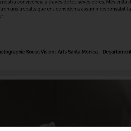
la nostra convivència a través de les seves obres. Més enllà 
tren uns treballs que ens conviden a assumir responsabilitats
r.
otographic Social Vision
i
Arts Santa Mònica – Departament