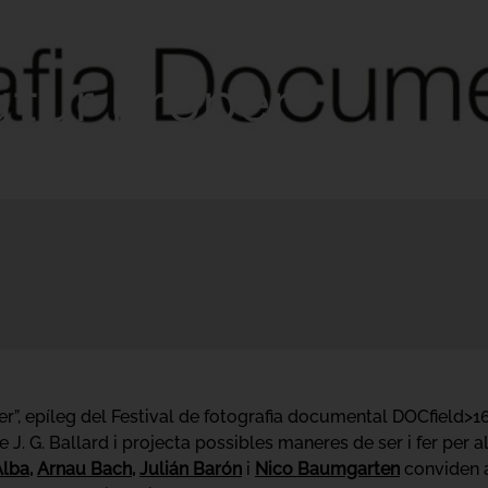
utur proper
er”, epíleg del Festival de fotografia documental DOCfield>16,
e J. G. Ballard i projecta possibles maneres de ser i fer per
Alba
,
Arnau Bach
,
Julián Barón
i
Nico Baumgarten
conviden a