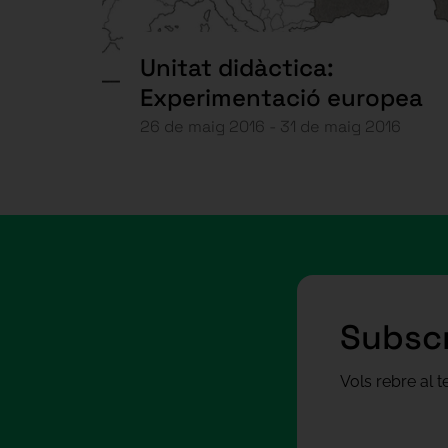
Unitat didàctica:
Experimentació europea
26 de maig 2016 - 31 de maig 2016
Subscr
Vols rebre al 