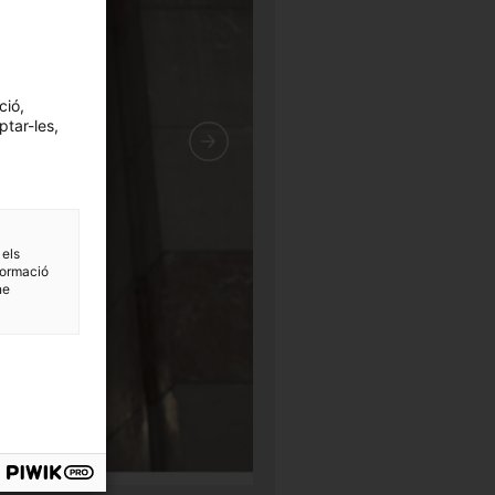
ció,
ptar-les,
 els
formació
ne