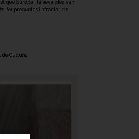
del que Europa i la seva idea van
, fer preguntes i afrontar els
 de Cultura