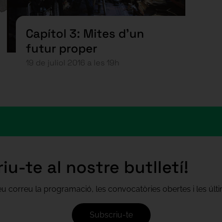
Capítol 3: Mites d’un
futur proper
19 de juliol 2016 a les 19h
iu-te al nostre butlletí!
teu correu la programació, les convocatòries obertes i les úl
Subscriu-te