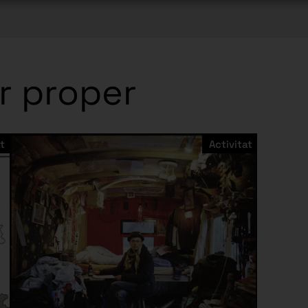
r proper
t
Activitat