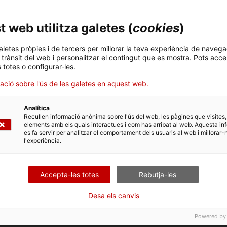
 web utilitza galetes (
cookies
)
aletes pròpies i de tercers per millorar la teva experiència de navega
l trànsit del web i personalitzar el contingut que es mostra. Pots acce
s totes o configurar-les.
ació sobre l'ús de les galetes en aquest web.
Analítica
Recullen informació anònima sobre l'ús del web, les pàgines que visites,
elements amb els quals interactues i com has arribat al web. Aquesta in
es fa servir per analitzar el comportament dels usuaris al web i millorar-
l'experiència.
Accepta-les totes
Rebutja-les
Desa els canvis
Powered by