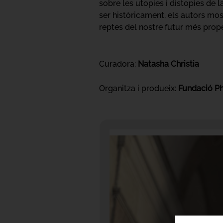
sobre les utopies i distopies de 
ser històricament, els autors mos
reptes del nostre futur més prope
Curadora:
Natasha Christia
Organitza i produeix:
Fundació Ph