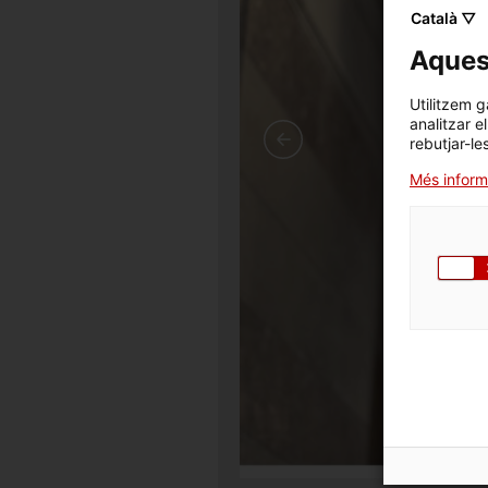
Català ▽
Aquest
Utilitzem g
analitzar e
rebutjar-le
Més inform