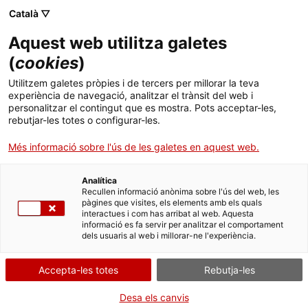
Català ▽
CA
Aquest web utilitza galetes
Molt més que bars
(
cookies
)
Utilitzem galetes pròpies i de tercers per millorar la teva
experiència de navegació, analitzar el trànsit del web i
personalitzar el contingut que es mostra. Pots acceptar-les,
rebutjar-les totes o configurar-les.
Activitat
19.07.2016 / 21h | Koitton Club Rossend
Arús, 9, 08014 Barcelona | Taula rodona a partir de
Més informació sobre l'ús de les galetes en aquest web.
la pel·lícula "Noche de vino tinto" de J. M. Nunes
(1966)
Analítica
Recullen informació anònima sobre l'ús del web, les
pàgines que visites, els elements amb els quals
interactues i com has arribat al web. Aquesta
informació es fa servir per analitzar el comportament
dels usuaris al web i millorar-ne l'experiència.
Accepta-les totes
Rebutja-les
Desa els canvis