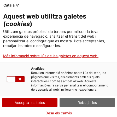
Català ▽
CA
Aquest web utilitza galetes
(
cookies
)
Exposició
Utilitzem galetes pròpies i de tercers per millorar la teva
experiència de navegació, analitzar el trànsit del web i
personalitzar el contingut que es mostra. Pots acceptar-les,
rebutjar-les totes o configurar-les.
Més informació sobre l'ús de les galetes en aquest web.
Analítica
Segueixi els rastres
Recullen informació anònima sobre l'ús del web, les
pàgines que visites, els elements amb els quals
interactues i com has arribat al web. Aquesta
com si fos miop
informació es fa servir per analitzar el comportament
dels usuaris al web i millorar-ne l'experiència.
Art Jove 2006 - 2016
Accepta-les totes
Rebutja-les
Desa els canvis