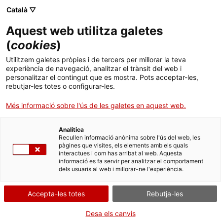
Català ▽
CA
Aquest web utilitza galetes
(
cookies
)
Utilitzem galetes pròpies i de tercers per millorar la teva
experiència de navegació, analitzar el trànsit del web i
personalitzar el contingut que es mostra. Pots acceptar-les,
rebutjar-les totes o configurar-les.
Més informació sobre l'ús de les galetes en aquest web.
Analítica
Uneix-te al Santa Mònica
Recullen informació anònima sobre l'ús del web, les
pàgines que visites, els elements amb els quals
Vols programar, exposar, actuar, col·laborar, treballar o fer
interactues i com has arribat al web. Aquesta
pràctiques amb nosaltres? T'expliquem com fer-ho.
informació es fa servir per analitzar el comportament
dels usuaris al web i millorar-ne l'experiència.
Preguntes freqüents
Consulta les preguntes més habituals i troba la resposta que
Accepta-les totes
Rebutja-les
busques.
Premsa
Desa els canvis