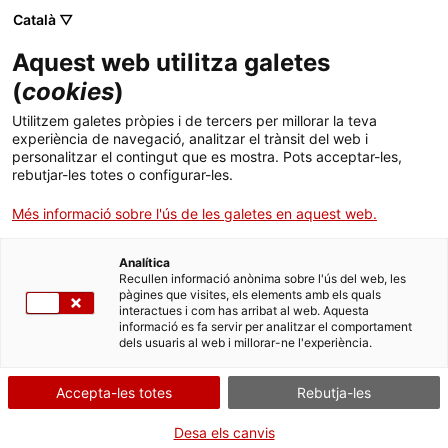
Català ▽
CA
Aquest web utilitza galetes
(
cookies
)
Exposició
Utilitzem galetes pròpies i de tercers per millorar la teva
experiència de navegació, analitzar el trànsit del web i
personalitzar el contingut que es mostra. Pots acceptar-les,
rebutjar-les totes o configurar-les.
Més informació sobre l'ús de les galetes en aquest web.
Analítica
Recullen informació anònima sobre l'ús del web, les
pàgines que visites, els elements amb els quals
interactues i com has arribat al web. Aquesta
informació es fa servir per analitzar el comportament
dels usuaris al web i millorar-ne l'experiència.
Ciutat de vacances
Accepta-les totes
Rebutja-les
Desa els canvis