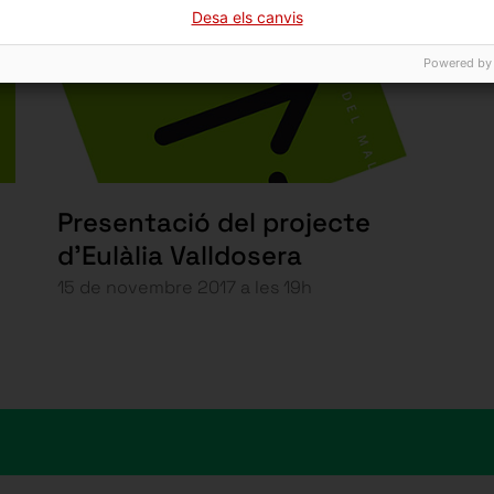
Desa els canvis
Powered by
Presentació del projecte
d’Eulàlia Valldosera
15 de novembre 2017 a les 19h