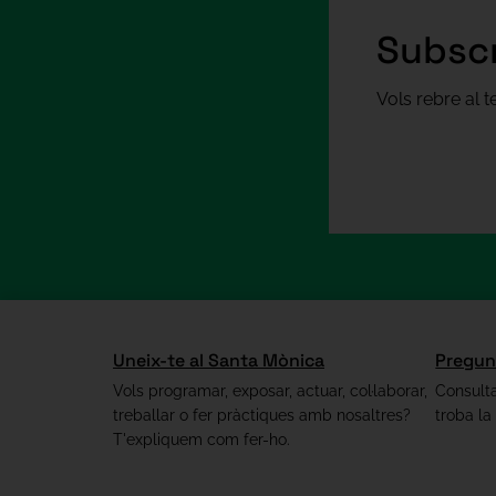
Subscr
Vols rebre al 
Uneix-te al Santa Mònica
Pregun
Vols programar, exposar, actuar, col·laborar,
Consulta
treballar o fer pràctiques amb nosaltres?
troba la
T'expliquem com fer-ho.