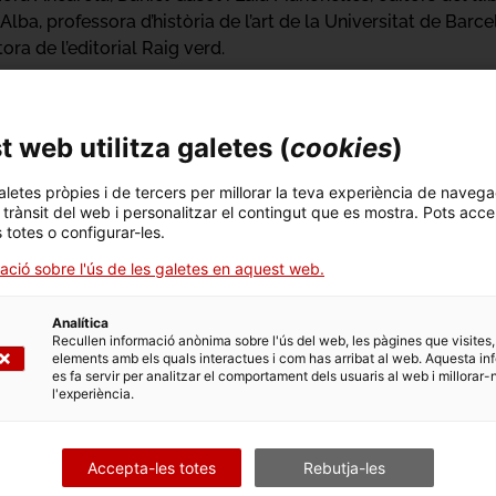
 Alba, professora d’història de l’art de la Universitat de Barc
ora de l’editorial Raig verd.
/cataleg/polititzacions-del-malestar/
 web utilitza galetes (
cookies
)
aletes pròpies i de tercers per millorar la teva experiència de navega
: Presentació del 
l trànsit del web i personalitzar el contingut que es mostra. Pots acce
s totes o configurar-les.
ació sobre l'ús de les galetes en aquest web.
del malestar
Analítica
Recullen informació anònima sobre l'ús del web, les pàgines que visites,
elements amb els quals interactues i com has arribat al web. Aquesta in
es fa servir per analitzar el comportament dels usuaris al web i millorar-
ó
Activitat
l'experiència.
Accepta-les totes
Rebutja-les