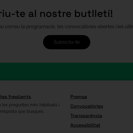
iu-te al nostre butlletí!
teu correu la programació, les convocatòries obertes i les úl
Subscriu-te
tes freqüents
Premsa
 les preguntes més habituals i
Convocatòries
 resposta que busques.
Transparència
Accessibilitat