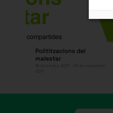
Polititzacions del
malestar
18 d’octubre 2017 - 23 de novembre
2017