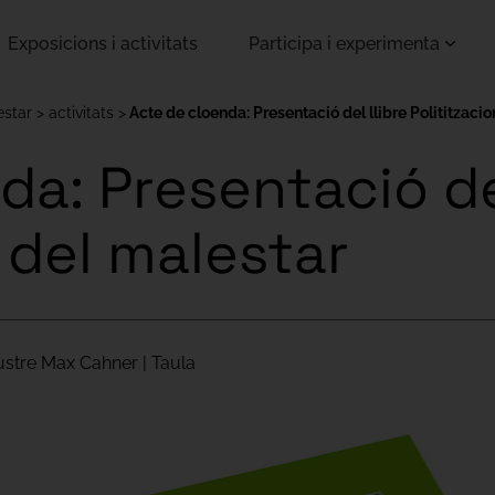
Exposicions i activitats
Participa i experimenta
estar
activitats
Acte de cloenda: Presentació del llibre Polititzaci
a: Presentació del
 del malestar
austre Max Cahner | Taula