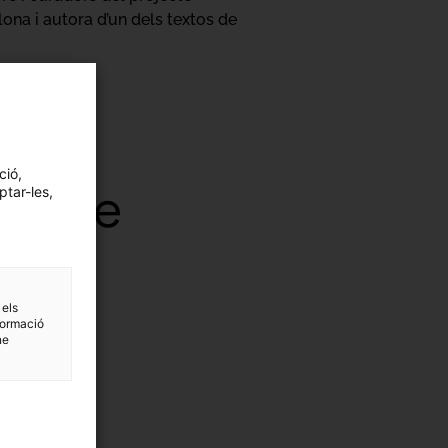
elona i autora d’un dels textos de
ció,
llibre
ptar-les,
 els
formació
ne