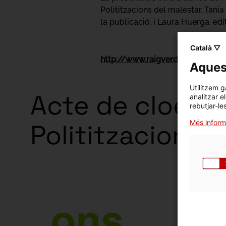
Polititzacions del malestar, Tania
la publicació, i Laura Huerga, edit
Català ▽
http://www.raigverdeditorial.cat
Aquest
Utilitzem g
Acte de cloenda
analitzar e
rebutjar-le
Més inform
Polititzacions 
Exposici