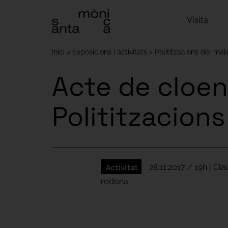
Visita
Inici
Exposicions i activitats
Polititzacions del mal
Acte de cloend
Polititzacions
Activitat
28.11.2017 / 19h | Cl
rodona