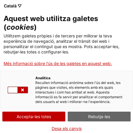
Català ▽
CA
Aquest web utilitza galetes
Santiago Ydáñez.
(
cookies
)
Utilitzem galetes pròpies i de tercers per millorar la teva
Pintura a domicili
experiència de navegació, analitzar el trànsit del web i
personalitzar el contingut que es mostra. Pots acceptar-les,
rebutjar-les totes o configurar-les.
Més informació sobre l'ús de les galetes en aquest web.
Activitat
26.11.2017 / 12h i 17h | Sala d'actes |
Conferència de presentació de l’artista i pintura en
Analítica
Recullen informació anònima sobre l'ús del web, les
directe
pàgines que visites, els elements amb els quals
interactues i com has arribat al web. Aquesta
informació es fa servir per analitzar el comportament
Públic general
dels usuaris al web i millorar-ne l'experiència.
Activitat oberta a tothom amb aforament
limitat
Accepta-les totes
Rebutja-les
Desa els canvis