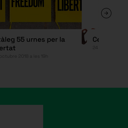
àleg 55 urnes per la
Cesk Freix
bertat
24 d’octubre 201
’octubre 2018 a les 19h