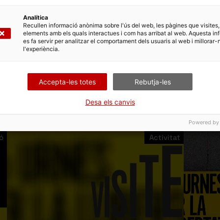
Analítica
Recullen informació anònima sobre l'ús del web, les pàgines que visites,
a del referèndum de l’1 d’octubre per fer la seva creació i d
elements amb els quals interactues i com has arribat al web. Aquesta in
es fa servir per analitzar el comportament dels usuaris al web i millorar-
mpromís pel dret a la democràcia i pel dret a decidir, i cedei
l'experiència.
mílies dels presos i per a la defensa ciutadana de la democrà
Accepta-les totes
Rebutja-les
libertat
Desa els canvis
Powered by
ó
Activitat