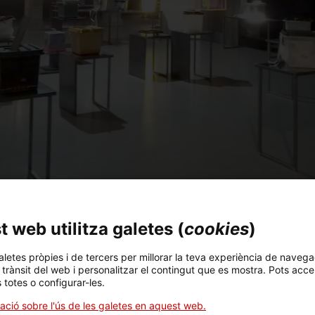
la presentació del projecte “55 urnes per la llibertat” a càrr
 web utilitza galetes (
cookies
)
, autor també d’un poema pel catàleg de l’exposició.
aletes pròpies i de tercers per millorar la teva experiència de navega
l trànsit del web i personalitzar el contingut que es mostra. Pots acce
rtat” mostra el treball de cinquanta-cinc artistes de Catalun
s totes o configurar-les.
t i un compromís en defensa de la llibertat i la democràcia. E
ació sobre l'ús de les galetes en aquest web.
cíficament el seu dret a votar. Malgrat la seva actitud, l’acc