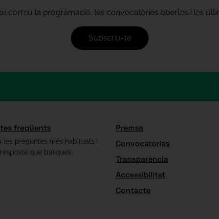
teu correu la programació, les convocatòries obertes i les úl
Subscriu-te
tes freqüents
Premsa
 les preguntes més habituals i
Convocatòries
 resposta que busques.
Transparència
Accessibilitat
Contacte