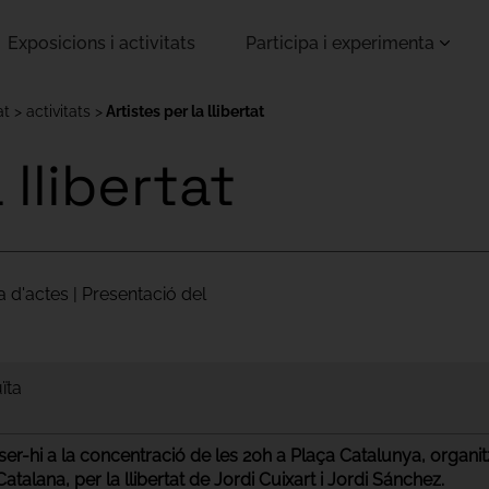
Exposicions i activitats
Participa i experimenta
at
activitats
Artistes per la llibertat
 llibertat
a d'actes | Presentació del
ïta
er-hi a la concentració de les 20h a Plaça Catalunya, organ
talana, per la llibertat de Jordi Cuixart i Jordi Sánchez.