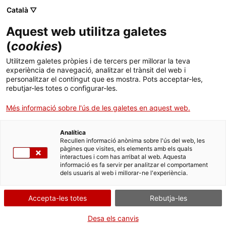
Català ▽
CA
Aquest web utilitza galetes
(
cookies
)
Exposició
Utilitzem galetes pròpies i de tercers per millorar la teva
experiència de navegació, analitzar el trànsit del web i
personalitzar el contingut que es mostra. Pots acceptar-les,
rebutjar-les totes o configurar-les.
Més informació sobre l'ús de les galetes en aquest web.
Analítica
Recullen informació anònima sobre l'ús del web, les
pàgines que visites, els elements amb els quals
interactues i com has arribat al web. Aquesta
informació es fa servir per analitzar el comportament
dels usuaris al web i millorar-ne l'experiència.
Natural / Artificial
Accepta-les totes
Rebutja-les
Desa els canvis