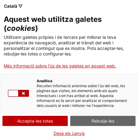
Català ▽
Aquest web utilitza galetes
El lloc? De ser
(
cookies
)
Utilitzem galetes pròpies i de tercers per millorar la teva
nosaltres
experiència de navegació, analitzar el trànsit del web i
personalitzar el contingut que es mostra. Pots acceptar-les,
rebutjar-les totes o configurar-les.
Pep i Sira Aymerich (Catalunya)
Més informació sobre l'ús de les galetes en aquest web.
Analítica
Recullen informació anònima sobre l'ús del web, les
Activitat
06.11.2019 / 19h | Sala d'actes i
pàgines que visites, els elements amb els quals
passadís adjacent | IF Barcelona – Figura i cos
interactues i com has arribat al web. Aquesta
informació es fa servir per analitzar el comportament
dels usuaris al web i millorar-ne l'experiència.
Públic general
Activitat oberta a tothom i amb accés gratuït
Accepta-les totes
Rebutja-les
Desa els canvis