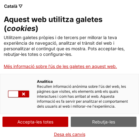
Català ▽
CA
Aquest web utilitza galetes
KRONOS ART BCN #6
(
cookies
)
Utilitzem galetes pròpies i de tercers per millorar la teva
experiència de navegació, analitzar el trànsit del web i
personalitzar el contingut que es mostra. Pots acceptar-les,
rebutjar-les totes o configurar-les.
Activitat
26.09.2019 / 19'30h - 20'30h | Espai
balcó | Cinema
Més informació sobre l'ús de les galetes en aquest web.
Analítica
Activitat oberta a tothom i gratuïta amb
Recullen informació anònima sobre l'ús del web, les
aforament limitat
pàgines que visites, els elements amb els quals
interactues i com has arribat al web. Aquesta
informació es fa servir per analitzar el comportament
dels usuaris al web i millorar-ne l'experiència.
Accepta-les totes
Rebutja-les
Desa els canvis