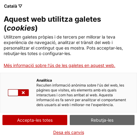
Català ▽
CA
Aquest web utilitza galetes
Doble inauguració
(
cookies
)
Utilitzem galetes pròpies i de tercers per millorar la teva
experiència de navegació, analitzar el trànsit del web i
Isaki Lacuesta & Joan Fontcuberta
personalitzar el contingut que es mostra. Pots acceptar-les,
rebutjar-les totes o configurar-les.
Més informació sobre l'ús de les galetes en aquest web.
Activitat
23.05.2019 / 19h | Claustre Max Cahner
| Inauguracions
Analítica
Recullen informació anònima sobre l'ús del web, les
pàgines que visites, els elements amb els quals
interactues i com has arribat al web. Aquesta
Públic general
informació es fa servir per analitzar el comportament
Activitat gratuïta amb aforament limitat
dels usuaris al web i millorar-ne l'experiència.
Accepta-les totes
Rebutja-les
Desa els canvis