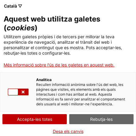
Català ▽
CA
Aquest web utilitza galetes
(
cookies
)
Exposició
Utilitzem galetes pròpies i de tercers per millorar la teva
experiència de navegació, analitzar el trànsit del web i
personalitzar el contingut que es mostra. Pots acceptar-les,
rebutjar-les totes o configurar-les.
Més informació sobre l'ús de les galetes en aquest web.
Analítica
Recullen informació anònima sobre l'ús del web, les
pàgines que visites, els elements amb els quals
interactues i com has arribat al web. Aquesta
Transitar
informació es fa servir per analitzar el comportament
dels usuaris al web i millorar-ne l'experiència.
Orientar-se en un món canviant
Accepta-les totes
Rebutja-les
Desa els canvis