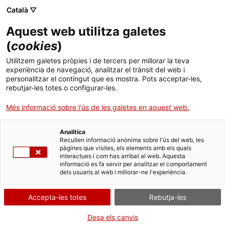
Català ▽
CA
Aquest web utilitza galetes
(
cookies
)
Exposició
Utilitzem galetes pròpies i de tercers per millorar la teva
experiència de navegació, analitzar el trànsit del web i
personalitzar el contingut que es mostra. Pots acceptar-les,
rebutjar-les totes o configurar-les.
Més informació sobre l'ús de les galetes en aquest web.
Analítica
Recullen informació anònima sobre l'ús del web, les
pàgines que visites, els elements amb els quals
interactues i com has arribat al web. Aquesta
Art Photo Bcn
informació es fa servir per analitzar el comportament
dels usuaris al web i millorar-ne l'experiència.
Festival de Fotografia Emergent
Accepta-les totes
Rebutja-les
Desa els canvis