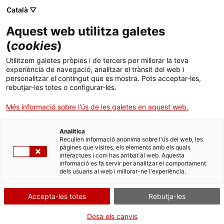
Català ▽
CA
Aquest web utilitza galetes
(
cookies
)
Exposició
Utilitzem galetes pròpies i de tercers per millorar la teva
experiència de navegació, analitzar el trànsit del web i
personalitzar el contingut que es mostra. Pots acceptar-les,
rebutjar-les totes o configurar-les.
Més informació sobre l'ús de les galetes en aquest web.
Analítica
Recullen informació anònima sobre l'ús del web, les
pàgines que visites, els elements amb els quals
interactues i com has arribat al web. Aquesta
La nua vida
informació es fa servir per analitzar el comportament
dels usuaris al web i millorar-ne l'experiència.
Antoine d'Agata
Accepta-les totes
Rebutja-les
Desa els canvis