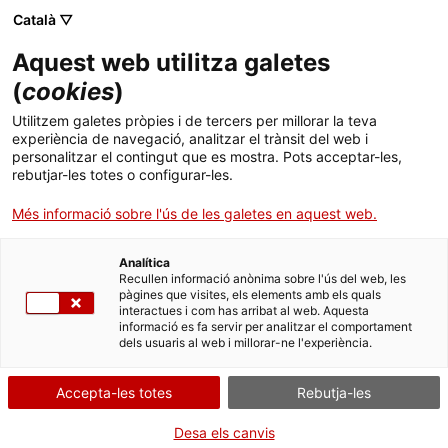
Català ▽
CA
Aquest web utilitza galetes
(
cookies
)
Utilitzem galetes pròpies i de tercers per millorar la teva
experiència de navegació, analitzar el trànsit del web i
personalitzar el contingut que es mostra. Pots acceptar-les,
rebutjar-les totes o configurar-les.
Més informació sobre l'ús de les galetes en aquest web.
Analítica
Uneix-te al Santa Mònica
Recullen informació anònima sobre l'ús del web, les
pàgines que visites, els elements amb els quals
Vols programar, exposar, actuar, col·laborar, treballar o fer
interactues i com has arribat al web. Aquesta
pràctiques amb nosaltres? T'expliquem com fer-ho.
informació es fa servir per analitzar el comportament
dels usuaris al web i millorar-ne l'experiència.
Preguntes freqüents
Consulta les preguntes més habituals i troba la resposta que
Accepta-les totes
Rebutja-les
busques.
Premsa
Desa els canvis