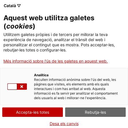
Català ▽
Aquest web utilitza galetes
Cicle “Perdre el
(
cookies
)
Utilitzem galetes pròpies i de tercers per millorar la teva
temps per guanyar
experiència de navegació, analitzar el trànsit del web i
personalitzar el contingut que es mostra. Pots acceptar-les,
espai”
rebutjar-les totes o configurar-les.
Més informació sobre l'ús de les galetes en aquest web.
Una lectura de "Walkscapes" de Francesco Careri i
Analítica
textos relacionats
Recullen informació anònima sobre l'ús del web, les
pàgines que visites, els elements amb els quals
interactues i com has arribat al web. Aquesta
informació es fa servir per analitzar el comportament
dels usuaris al web i millorar-ne l'experiència.
Activitat
20 i 27.04.2023 / 17h - 19h | Sala d'actes
| Club de lectura
Accepta-les totes
Rebutja-les
Desa els canvis
Activitat oberta a tothom i gratuïta amb