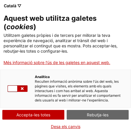
Català ▽
CA
Aquest web utilitza galetes
King-ing the drag-
(
cookies
)
Utilitzem galetes pròpies i de tercers per millorar la teva
drag-ing the king
experiència de navegació, analitzar el trànsit del web i
personalitzar el contingut que es mostra. Pots acceptar-les,
rebutjar-les totes o configurar-les.
Conferència performàtica per Bridge Markland
Més informació sobre l'ús de les galetes en aquest web.
Analítica
Recullen informació anònima sobre l'ús del web, les
Activitat
19.04.2023 / 18h - 20h | Espais
pàgines que visites, els elements amb els quals
expositius | Conferència / performance
interactues i com has arribat al web. Aquesta
informació es fa servir per analitzar el comportament
dels usuaris al web i millorar-ne l'experiència.
Activitat oberta a tothom i gratuïta
Accepta-les totes
Rebutja-les
Desa els canvis